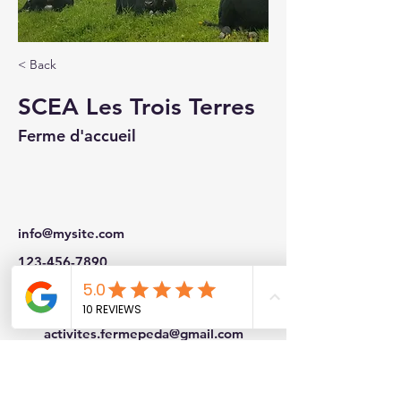
< Back
SCEA Les Trois Terres
Ferme d'accueil
info@mysite.com
123-456-7890
Mont Blanc Fermes péda
activites.fermepeda@gmail.com
07 43 32 58 26
Te
l :
© 2023 par Mont Blanc Fermes péda. Créé