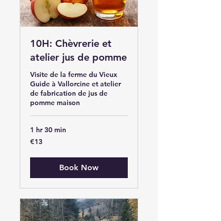
10H: Chèvrerie et
atelier jus de pomme
Visite de la ferme du Vieux
Guide à Vallorcine et atelier
de fabrication de jus de
pomme maison
1 hr 30 min
13
€13
euros
Book Now