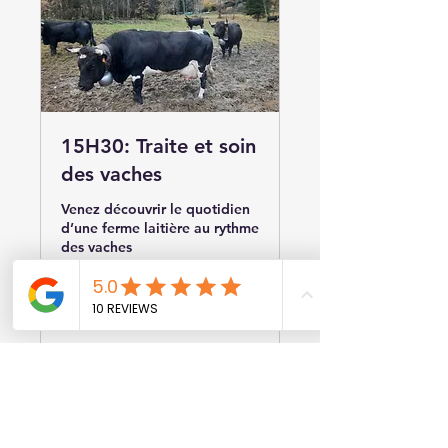
15H30: Traite et soin
des vaches
Venez découvrir le quotidien
d’une ferme laitière au rythme
des vaches
1 hr 30 min
13
€13
euros
Book Now